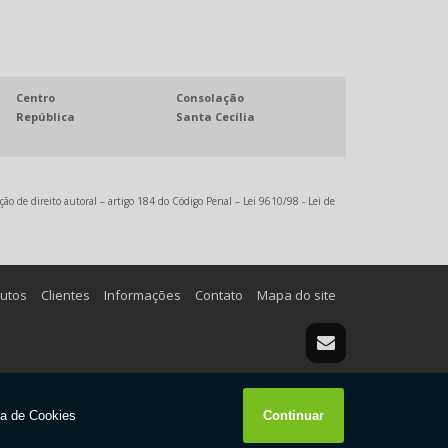
PREÇO DE BARRA CHATA DE ALUMINIO
TUBO DE ALUMINIO PREÇO
TUBO DE ALUMINIO REDONDO
Centro
Consolação
TUBO DE ALUMINIO RETANGULAR
República
Santa Cecília
TUBO DE ALUMINIO RETANGULAR INDUSTRIAL
TUBOS DE ALUMÍNIO SP
ção de direito autoral – artigo 184 do Código Penal –
Lei 9610/98 - Lei de
VERGALHÃO DE ALUMINIO
VERGALHÃO DE ALUMINIO PREÇO
utos
Clientes
Informações
Contato
Mapa do site