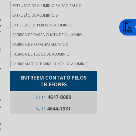
EXTRUSAO DE ALUMINIO EM SAO PAULO
EXTRUSÃO DE ALUMINIO SP
o
EXTRUSÃO DE PERFIS DE ALUMINIO
o
e
FABRICA DE BARRA CHATA DE ALUMINIO
FABRICA DE PERFIL EM ALUMINIO
m
FABRICA DE TUBOS DE ALUMINIO
FABRICANTE DE BARRA CHATA DE ALUMINIO
,
FABRICANTE DE VERGALHAO DE ALUMINIO
ENTRE EM CONTATO PELOS
FERRAMENTAS PARA EXTRUSÃO DE ALUMÍNIO
TELEFONES
ONDE COMPRAR BARRA CHATA DE ALUMINIO
4647-8080
11
a
PERFIL ALUMINIO PARA BAU
,
4644-1931
11
PERFIL DE ALUMINIO PARA CARROCERIAS
PERFIL DE ALUMINIO PARA CERCA ELETRICA
a
I
PERFIL DE ALUMINIO INDUSTRIAL