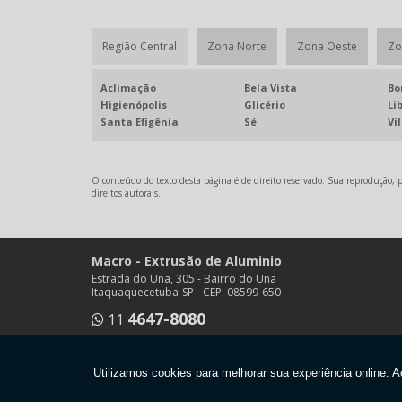
Região Central
Zona Norte
Zona Oeste
Zo
Aclimação
Bela Vista
Bo
Higienópolis
Glicério
Li
Santa Efigênia
Sé
Vi
O conteúdo do texto desta página é de direito reservado. Sua reprodução, pa
direitos autorais
.
Macro - Extrusão de Aluminio
Estrada do Una, 305 - Bairro do Una
Itaquaquecetuba-SP - CEP: 08599-650
4647-8080
11
4644-1931
11