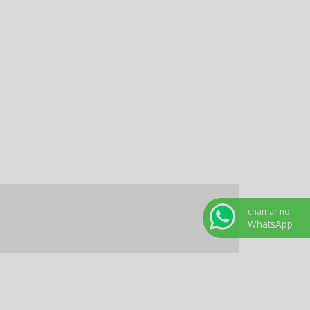
PERFIL DE ALUMINIO PARA MOVEIS
PERFIL DE ALUMINIO ONDE COMPRAR
PERFIL DE ALUMINIO PREÇO POR KG
PERFIL DE ALUMINIO A VENDA
PERFIL PARA BAU
PERFIL PARA CERCA ELETRICA
PERFIL PARA ESCADA DE ALUMINIO
PERFIL ESPECIAIS ALUMINIO FABRICA
PERFIL PARA LINHA MOVELEIRA
chamar no
PERFIS DE ALUMINIO ESPECIAIS
WhatsApp
PERFIS DE ALUMINIO INDUSTRIA
PERFIS DE ALUMINIO ONDE COMPRAR
PERFIS ESPECIAIS DE ALUMINIO
PERFIS EXTRUDADOS DE ALUMÍNIO