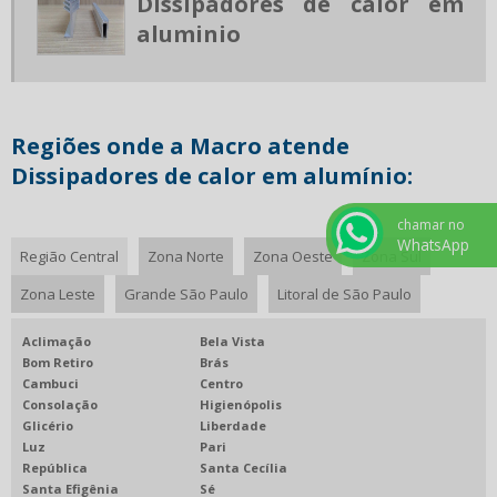
Dissipadores de calor em
PERFIL DE ALUMINIO ONDE COMPRAR
aluminio
PERFIL DE ALUMINIO PREÇO POR KG
PERFIL DE ALUMINIO A VENDA
PERFIL PARA BAU
Regiões onde a Macro atende
PERFIL PARA CERCA ELETRICA
Dissipadores de calor em alumínio:
PERFIL PARA ESCADA DE ALUMINIO
PERFIL ESPECIAIS ALUMINIO FABRICA
chamar no
WhatsApp
Região Central
Zona Norte
Zona Oeste
Zona Sul
PERFIL PARA LINHA MOVELEIRA
Zona Leste
Grande São Paulo
Litoral de São Paulo
PERFIS DE ALUMINIO ESPECIAIS
PERFIS DE ALUMINIO INDUSTRIA
Aclimação
Bela Vista
Bom Retiro
Brás
PERFIS DE ALUMINIO ONDE COMPRAR
Cambuci
Centro
PERFIS ESPECIAIS DE ALUMINIO
Consolação
Higienópolis
Glicério
Liberdade
PERFIS EXTRUDADOS DE ALUMÍNIO
Luz
Pari
República
Santa Cecília
PREÇO DE BARRA CHATA DE ALUMINIO
Santa Efigênia
Sé