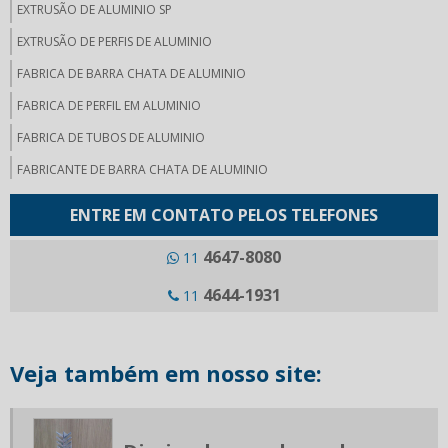
EXTRUSÃO DE ALUMINIO SP
EXTRUSÃO DE PERFIS DE ALUMINIO
FABRICA DE BARRA CHATA DE ALUMINIO
FABRICA DE PERFIL EM ALUMINIO
FABRICA DE TUBOS DE ALUMINIO
FABRICANTE DE BARRA CHATA DE ALUMINIO
FABRICANTE DE VERGALHAO DE ALUMINIO
ENTRE EM CONTATO PELOS TELEFONES
FERRAMENTAS PARA EXTRUSÃO DE ALUMÍNIO
4647-8080
11
ONDE COMPRAR BARRA CHATA DE ALUMINIO
4644-1931
11
PERFIL ALUMINIO PARA BAU
PERFIL DE ALUMINIO PARA CARROCERIAS
PERFIL DE ALUMINIO PARA CERCA ELETRICA
Veja também em nosso site:
PERFIL DE ALUMINIO INDUSTRIAL
PERFIL DE ALUMINIO PARA MOVEIS